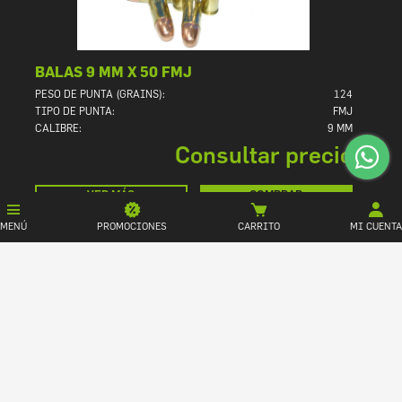
BALAS 9 MM X 50 FMJ
PESO DE PUNTA (GRAINS):
124
TIPO DE PUNTA:
FMJ
CALIBRE:
9 MM
Consultar precio
VER MÁS
COMPRAR
MENÚ
PROMOCIONES
CARRITO
MI CUENTA
1
Pag. 1 de 1.
ARMAMENTO Y MUNICIONES RAFAELA
ACCESORIOS ARMERIA
NOSOTROS