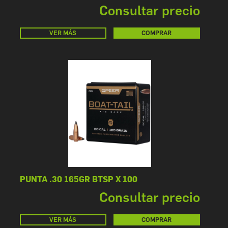
Consultar precio
VER MÁS
COMPRAR
PUNTA .30 165GR BTSP X 100
Consultar precio
VER MÁS
COMPRAR