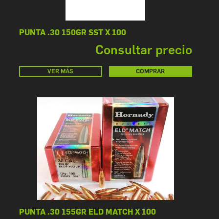
PUNTA .30 150GR SST X 100
Consultar precio
VER MÁS
COMPRAR
PUNTA .30 155GR ELD MATCH X 100