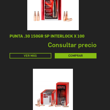
PUNTA .30 150GR SP INTERLOCK X 100
Consultar precio
VER MÁS
COMPRAR