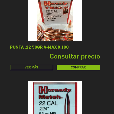
PUNTA .22 50GR V-MAX X 100
Consultar precio
VER MÁS
COMPRAR