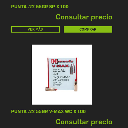
PUNTA .22 55GR SP X 100
Consultar precio
VER MÁS
COMPRAR
PUNTA .22 55GR V-MAX WC X 100
Consultar precio