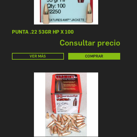
PUNTA .22 53GR HP X 100
Consultar precio
VER MÁS
COMPRAR