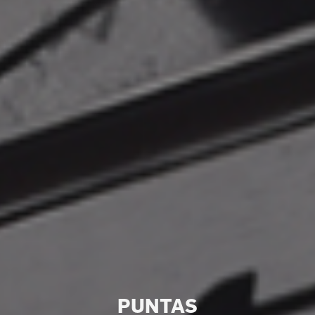
PUNTAS