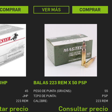
COMPRAR
VER MÁS
COMPRAR
 JHP
BALAS 223 REM X 50 PSP
45
PESO DE PUNTA (GRAINS):
55
JHP
TIPO DE PUNTA:
PSP
223 REM
CALIBRE:
223 REM
tar precio
Consultar precio