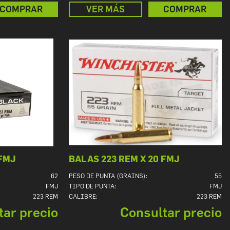
COMPRAR
VER MÁS
COMPRAR
 FMJ
BALAS 223 REM X 20 FMJ
62
PESO DE PUNTA (GRAINS):
55
FMJ
TIPO DE PUNTA:
FMJ
223 REM
CALIBRE:
223 REM
tar precio
Consultar precio