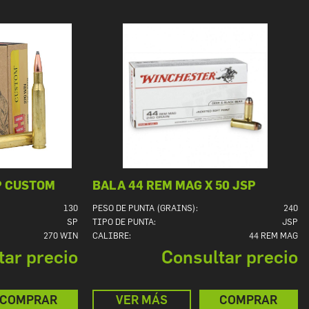
SP CUSTOM
BALA 44 REM MAG X 50 JSP
130
PESO DE PUNTA (GRAINS):
240
SP
TIPO DE PUNTA:
JSP
270 WIN
CALIBRE:
44 REM MAG
tar precio
Consultar precio
COMPRAR
VER MÁS
COMPRAR