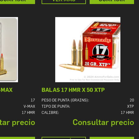
V-MAX
BALAS 17 HMR X 50 XTP
17
PESO DE PUNTA (GRAINS):
20
V-MAX
TIPO DE PUNTA:
XTP
17 HMR
CALIBRE:
17 HMR
tar precio
Consultar precio