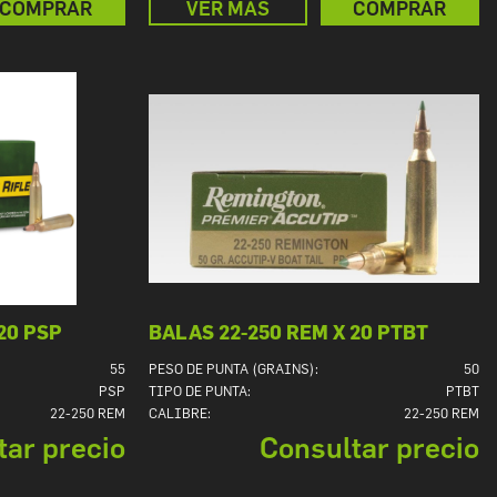
COMPRAR
VER MÁS
COMPRAR
20 PSP
BALAS 22-250 REM X 20 PTBT
55
PESO DE PUNTA (GRAINS):
50
PSP
TIPO DE PUNTA:
PTBT
22-250 REM
CALIBRE:
22-250 REM
tar precio
Consultar precio