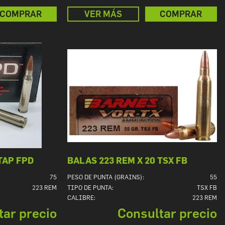
COMPRAR
VER MÁS
COMPRAR
TAP FPD
BALAS 223 REM X 20 TSX FB
75
PESO DE PUNTA (GRAINS):
55
223 REM
TIPO DE PUNTA:
TSX FB
CALIBRE:
223 REM
tar precio
Consultar precio