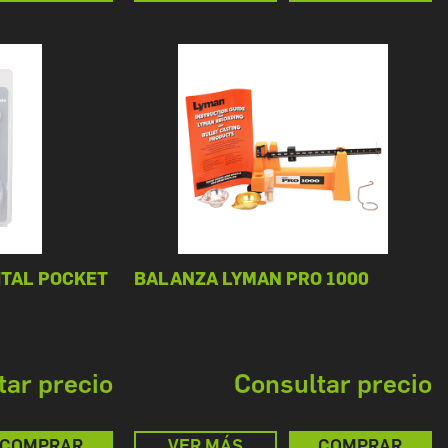
ITAL POCKET
BALANZA LYMAN PRO 1000
tar precio
Consultar precio
COMPRAR
VER MÁS
COMPRAR