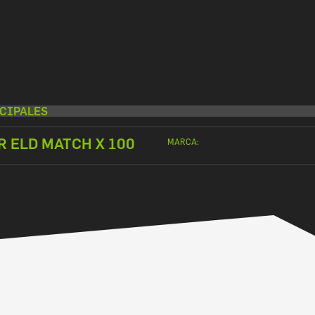
CIPALES
 ELD MATCH X 100
MARCA: