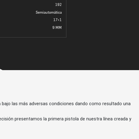
192
Semiautomática
17+1
9 MM
ada bajo las más adversas condiciones dando como resultado una
isión presentamos la primera pistola de nuestra línea creada y