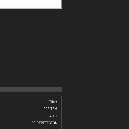
Tikka
223 TEM
4 + 1
DE REPETICION