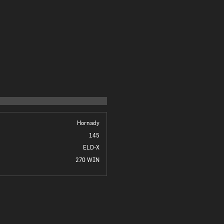
Hornady
145
ELD-X
270 WIN