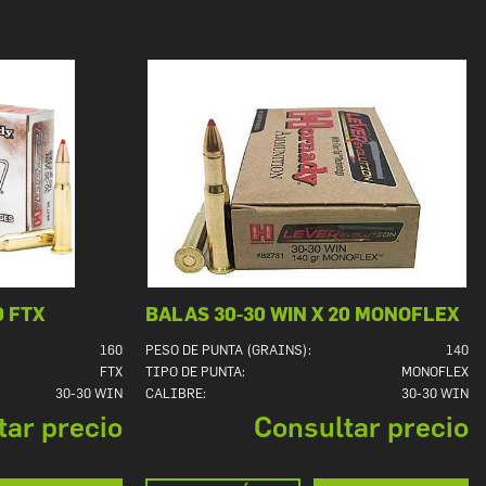
0 FTX
BALAS 30-30 WIN X 20 MONOFLEX
160
PESO DE PUNTA (GRAINS):
140
FTX
TIPO DE PUNTA:
MONOFLEX
30-30 WIN
CALIBRE:
30-30 WIN
tar precio
Consultar precio