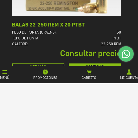
BALAS 22-250 REM X 20 PTBT
PESO DE PUNTA (GRAINS):
50
TIPO DE PUNTA:
PTBT
CALIBRE:
22-250 REM
Consultar precio
VER MÁS
COMPRAR
MENÚ
PROMOCIONES
CARRITO
MI CUENTA
1
Pag. 1 de 1.
ARMAMENTO Y MUNICIONES RAFAELA
ACCESORIOS ARMERIA
NOSOTROS